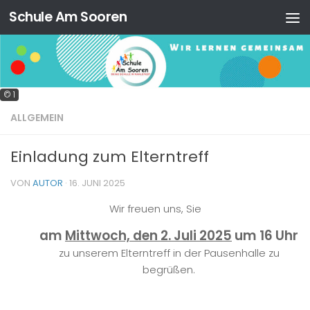
Schule Am Sooren
Zum Inhalt springen
© 1
ALLGEMEIN
Einladung zum Elterntreff
VON
AUTOR
·
16. JUNI 2025
Wir freuen uns, Sie
am
Mittwoch, den 2. Juli 2025
um 16 Uhr
zu unserem Elterntreff in der Pausenhalle zu
begrüßen.